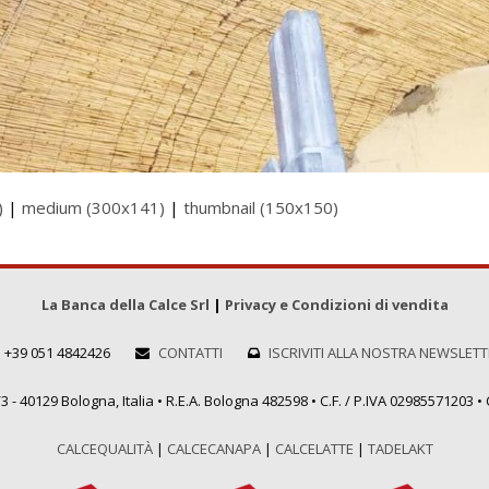
)
|
medium (300x141)
|
thumbnail (150x150)
La Banca della Calce Srl
|
Privacy e Condizioni di vendita
+39 051 4842426
CONTATTI
ISCRIVITI ALLA NOSTRA NEWSLET
 - 40129 Bologna, Italia • R.E.A. Bologna 482598 • C.F. / P.IVA 02985571203 • C
CALCEQUALITÀ
|
CALCECANAPA
|
CALCELATTE
|
TADELAKT