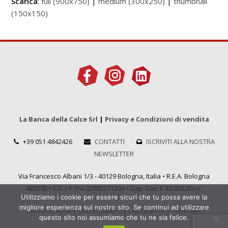
Scarica
:
full (900x750)
|
medium (300x250)
|
thumbnail
(150x150)
La Banca della Calce Srl
|
Privacy e Condizioni di vendita
+39 051 4842426
CONTATTI
ISCRIVITI ALLA NOSTRA
NEWSLETTER
Via Francesco Albani 1/3 - 40129 Bologna, Italia • R.E.A. Bologna
482598 • C.F. / P.IVA 02985571203 • Cap. Soc. € 30.000,00 i.v.
Utilizziamo i cookie per essere sicuri che tu possa avere la
migliore esperienza sul nostro sito. Se continui ad utilizzare
CALCEQUALITÀ
|
CALCECANAPA
|
CALCELATTE
|
TADELAKT
questo sito noi assumiamo che tu ne sia felice.