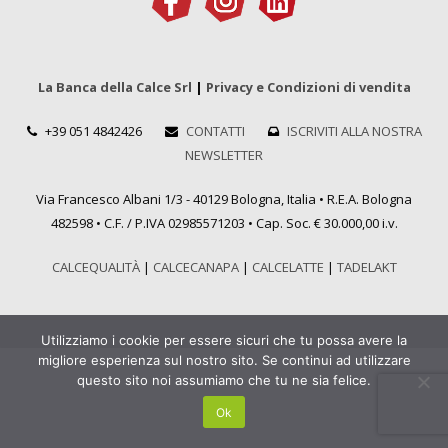
La Banca della Calce Srl
|
Privacy e Condizioni di vendita
+39 051 4842426
CONTATTI
ISCRIVITI ALLA NOSTRA
NEWSLETTER
Via Francesco Albani 1/3 - 40129 Bologna, Italia • R.E.A. Bologna
482598 • C.F. / P.IVA 02985571203 • Cap. Soc. € 30.000,00 i.v.
CALCEQUALITÀ
|
CALCECANAPA
|
CALCELATTE
|
TADELAKT
Utilizziamo i cookie per essere sicuri che tu possa avere la
migliore esperienza sul nostro sito. Se continui ad utilizzare
questo sito noi assumiamo che tu ne sia felice.
Ok