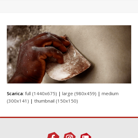
Scarica
:
full (1440x675)
|
large (980x459)
|
medium
(300x141)
|
thumbnail (150x150)