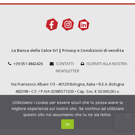
La Banca della Calce Srl
|
Privacy e Condizioni di vendita
+39 051 4842426
CONTATTI
ISCRIVITI ALLA NOSTRA
NEWSLETTER
Via Francesco Albani 1/3 - 40129 Bologna, Italia • R.E.A. Bologna
482598 • C.F. / P.IVA 02985571203 • Cap. Soc. € 30.000,00 i.v.
Utilizziamo i cookie per essere sicuri che tu possa avere la
CALCEQUALITÀ
|
CALCECANAPA
|
CALCELATTE
|
TADELAKT
migliore esperienza sul nostro sito. Se continui ad utilizzare
questo sito noi assumiamo che tu ne sia felice.
Ok