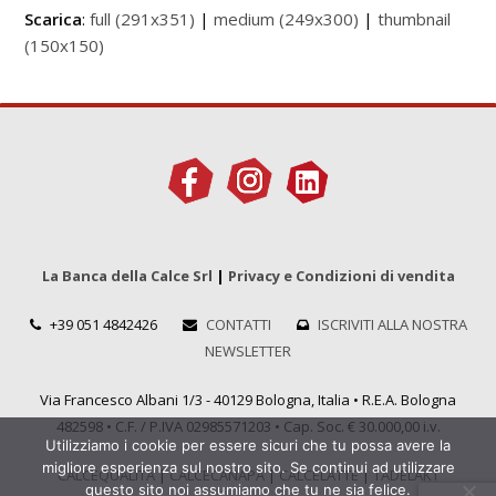
Scarica
:
full (291x351)
|
medium (249x300)
|
thumbnail
(150x150)
La Banca della Calce Srl
|
Privacy e Condizioni di vendita
+39 051 4842426
CONTATTI
ISCRIVITI ALLA NOSTRA
NEWSLETTER
Via Francesco Albani 1/3 - 40129 Bologna, Italia • R.E.A. Bologna
482598 • C.F. / P.IVA 02985571203 • Cap. Soc. € 30.000,00 i.v.
Utilizziamo i cookie per essere sicuri che tu possa avere la
migliore esperienza sul nostro sito. Se continui ad utilizzare
CALCEQUALITÀ
|
CALCECANAPA
|
CALCELATTE
|
TADELAKT
questo sito noi assumiamo che tu ne sia felice.