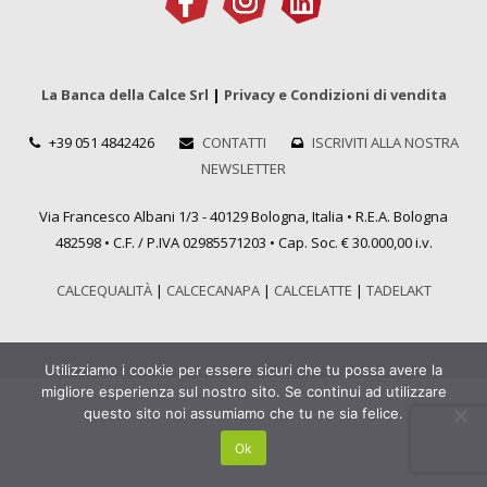
La Banca della Calce Srl
|
Privacy e Condizioni di vendita
+39 051 4842426
CONTATTI
ISCRIVITI ALLA NOSTRA
NEWSLETTER
Via Francesco Albani 1/3 - 40129 Bologna, Italia • R.E.A. Bologna
482598 • C.F. / P.IVA 02985571203 • Cap. Soc. € 30.000,00 i.v.
CALCEQUALITÀ
|
CALCECANAPA
|
CALCELATTE
|
TADELAKT
Utilizziamo i cookie per essere sicuri che tu possa avere la
migliore esperienza sul nostro sito. Se continui ad utilizzare
questo sito noi assumiamo che tu ne sia felice.
Ok