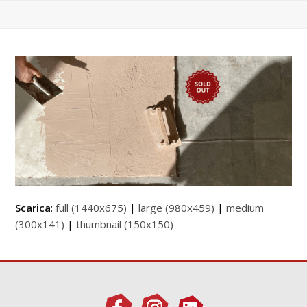
Scarica
:
full (1440x675)
|
large (980x459)
|
medium
(300x141)
|
thumbnail (150x150)