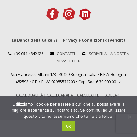
La Banca della Calce Srl
|
Privacy e Condizioni di vendita
+39 051 4842426
CONTATTI
ISCRIVITI ALLA NOSTRA
NEWSLETTER
Via Francesco Albani 1/3 - 40129 Bologna, Italia • R.E.A. Bologna
482598 • C.F. / P.IVA 02985571203 • Cap. Soc. € 30.000,00 i.v.
CALCEQUALITÀ
|
CALCECANAPA
|
CALCELATTE
|
TADELAKT
Utilizziamo i cookie per essere sicuri che tu possa avere la
migliore esperienza sul nostro sito. Se continui ad utilizzare
questo sito noi assumiamo che tu ne sia felice.
Ok