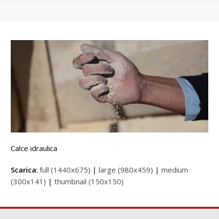
Calce idraulica
Scarica
:
full (1440x675)
|
large (980x459)
|
medium
(300x141)
|
thumbnail (150x150)