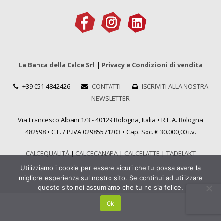
La Banca della Calce Srl
|
Privacy e Condizioni di vendita
+39 051 4842426
CONTATTI
ISCRIVITI ALLA NOSTRA
NEWSLETTER
Via Francesco Albani 1/3 - 40129 Bologna, Italia • R.E.A. Bologna
482598 • C.F. / P.IVA 02985571203 • Cap. Soc. € 30.000,00 i.v.
CALCEQUALITÀ
|
CALCECANAPA
|
CALCELATTE
|
TADELAKT
Utilizziamo i cookie per essere sicuri che tu possa avere la
migliore esperienza sul nostro sito. Se continui ad utilizzare
questo sito noi assumiamo che tu ne sia felice.
Ok