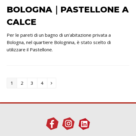
BOLOGNA｜PASTELLONE A
CALCE
Per le pareti di un bagno di un'abitazione privata a
Bologna, nel quartiere Bolognina, è stato scelto di
utilizzare il Pastellone.
Titoli
Titoli
Titoli
Titoli
1
2
3
4
Successivo/Precedente