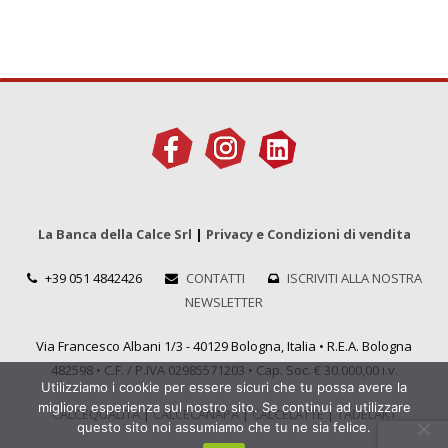
La Banca della Calce Srl
|
Privacy e Condizioni di vendita
+39 051 4842426
CONTATTI
ISCRIVITI ALLA NOSTRA
NEWSLETTER
Via Francesco Albani 1/3 - 40129 Bologna, Italia • R.E.A. Bologna
482598 • C.F. / P.IVA 02985571203 • Cap. Soc. € 30.000,00 i.v.
Utilizziamo i cookie per essere sicuri che tu possa avere la
migliore esperienza sul nostro sito. Se continui ad utilizzare
CALCEQUALITÀ
|
CALCECANAPA
|
CALCELATTE
|
TADELAKT
questo sito noi assumiamo che tu ne sia felice.