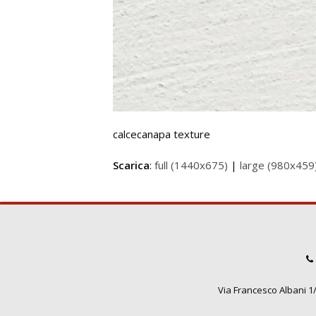
calcecanapa texture
Scarica
:
full (1440x675)
|
large (980x459
Via Francesco Albani 1/3