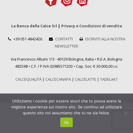
La Banca della Calce Srl
|
Privacy e Condizioni di vendita
+39 051 4842426
CONTATTI
ISCRIVITI ALLA NOSTRA
NEWSLETTER
Via Francesco Albani 1/3 - 40129 Bologna, Italia • R.E.A. Bologna
482598 • C.F. / P.IVA 02985571203 • Cap. Soc. € 30.000,00 i.v.
CALCEQUALITÀ
|
CALCECANAPA
|
CALCELATTE
|
TADELAKT
Utilizziamo i cookie per essere sicuri che tu possa avere la
migliore esperienza sul nostro sito. Se continui ad utilizzare
questo sito noi assumiamo che tu ne sia felice.
Ok