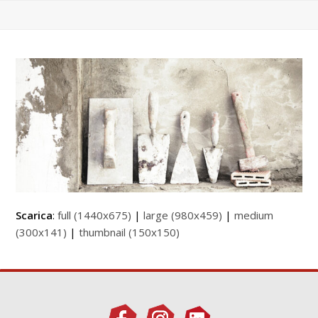
Scarica
:
full (1440x675)
|
large (980x459)
|
medium
(300x141)
|
thumbnail (150x150)