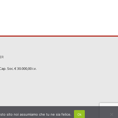
TER
ap. Soc. € 30.000,00 i.v.
esto sito noi assumiamo che tu ne sia felice.
Ok