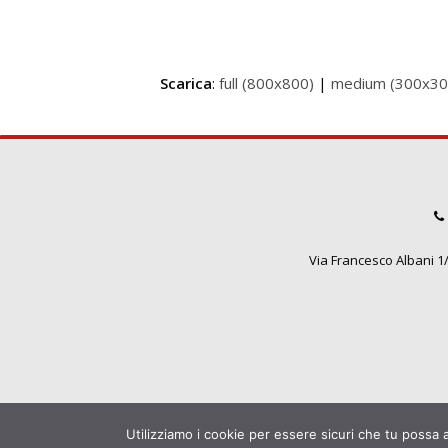
Scarica
:
full (800x800)
|
medium (300x30
Via Francesco Albani 1/3
Utilizziamo i cookie per essere sicuri che tu possa 