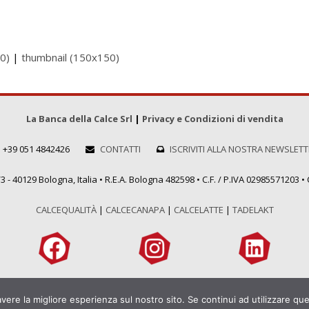
0)
|
thumbnail (150x150)
La Banca della Calce Srl
|
Privacy e Condizioni di vendita
+39 051 4842426
CONTATTI
ISCRIVITI ALLA NOSTRA NEWSLET
 - 40129 Bologna, Italia • R.E.A. Bologna 482598 • C.F. / P.IVA 02985571203 • C
CALCEQUALITÀ
|
CALCECANAPA
|
CALCELATTE
|
TADELAKT
avere la migliore esperienza sul nostro sito. Se continui ad utilizzare qu