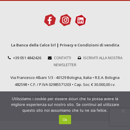
La Banca della Calce Srl
|
Privacy e Condizioni di vendita
+39 051 4842426
CONTATTI
ISCRIVITI ALLA NOSTRA
NEWSLETTER
Via Francesco Albani 1/3 - 40129 Bologna, Italia • R.E.A. Bologna
482598 • C.F. / P.IVA 02985571203 • Cap. Soc. € 30.000,00 i.v.
CALCEQUALITÀ
|
CALCECANAPA
|
CALCELATTE
|
TADELAKT
Utilizziamo i cookie per essere sicuri che tu possa avere la
migliore esperienza sul nostro sito. Se continui ad utilizzare
questo sito noi assumiamo che tu ne sia felice.
Ok