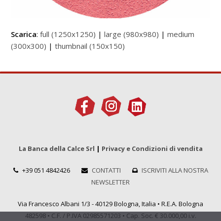
Scarica
:
full (1250x1250)
|
large (980x980)
|
medium
(300x300)
|
thumbnail (150x150)
La Banca della Calce Srl
|
Privacy e Condizioni di vendita
+39 051 4842426
CONTATTI
ISCRIVITI ALLA NOSTRA
NEWSLETTER
Via Francesco Albani 1/3 - 40129 Bologna, Italia • R.E.A. Bologna
482598 • C.F. / P.IVA 02985571203 • Cap. Soc. € 30.000,00 i.v.