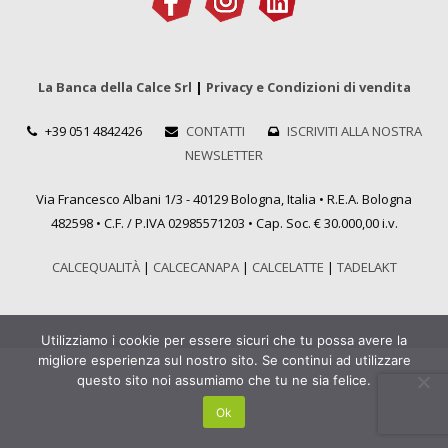
La Banca della Calce Srl
|
Privacy e Condizioni di vendita
+39 051 4842426
CONTATTI
ISCRIVITI ALLA NOSTRA
NEWSLETTER
Via Francesco Albani 1/3 - 40129 Bologna, Italia • R.E.A. Bologna
482598 • C.F. / P.IVA 02985571203 • Cap. Soc. € 30.000,00 i.v.
CALCEQUALITÀ
|
CALCECANAPA
|
CALCELATTE
|
TADELAKT
Utilizziamo i cookie per essere sicuri che tu possa avere la
migliore esperienza sul nostro sito. Se continui ad utilizzare
questo sito noi assumiamo che tu ne sia felice.
Ok