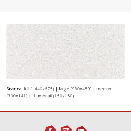
Scarica
:
full (1440x675)
|
large (980x459)
|
medium
(300x141)
|
thumbnail (150x150)