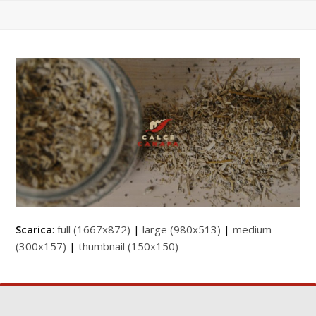
Scarica
:
full (1667x872)
|
large (980x513)
|
medium
(300x157)
|
thumbnail (150x150)