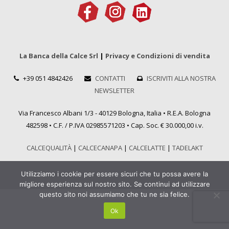
La Banca della Calce Srl
|
Privacy e Condizioni di vendita
+39 051 4842426
CONTATTI
ISCRIVITI ALLA NOSTRA
NEWSLETTER
Via Francesco Albani 1/3 - 40129 Bologna, Italia • R.E.A. Bologna
482598 • C.F. / P.IVA 02985571203 • Cap. Soc. € 30.000,00 i.v.
CALCEQUALITÀ
|
CALCECANAPA
|
CALCELATTE
|
TADELAKT
Utilizziamo i cookie per essere sicuri che tu possa avere la
migliore esperienza sul nostro sito. Se continui ad utilizzare
questo sito noi assumiamo che tu ne sia felice.
Ok