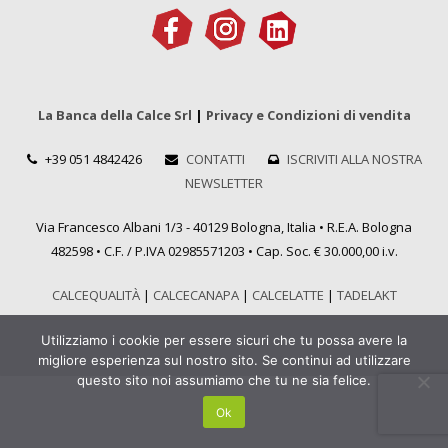
La Banca della Calce Srl
|
Privacy e Condizioni di vendita
+39 051 4842426
CONTATTI
ISCRIVITI ALLA NOSTRA
NEWSLETTER
Via Francesco Albani 1/3 - 40129 Bologna, Italia • R.E.A. Bologna
482598 • C.F. / P.IVA 02985571203 • Cap. Soc. € 30.000,00 i.v.
CALCEQUALITÀ
|
CALCECANAPA
|
CALCELATTE
|
TADELAKT
Utilizziamo i cookie per essere sicuri che tu possa avere la
migliore esperienza sul nostro sito. Se continui ad utilizzare
questo sito noi assumiamo che tu ne sia felice.
Ok