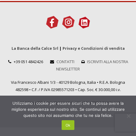
La Banca della Calce Srl
|
Privacy e Condizioni di vendita
+39 051 4842426
CONTATTI
ISCRIVITI ALLA NOSTRA
NEWSLETTER
Via Francesco Albani 1/3 - 40129 Bologna, Italia • R.E.A. Bologna
482598 • C.F. / P.IVA 02985571203 • Cap. Soc. € 30.000,00 i.v.
CALCEQUALITÀ
|
CALCECANAPA
|
CALCELATTE
|
TADELAKT
Utilizziamo i cookie per essere sicuri che tu possa avere la
migliore esperienza sul nostro sito. Se continui ad utilizzare
questo sito noi assumiamo che tu ne sia felice.
Ok