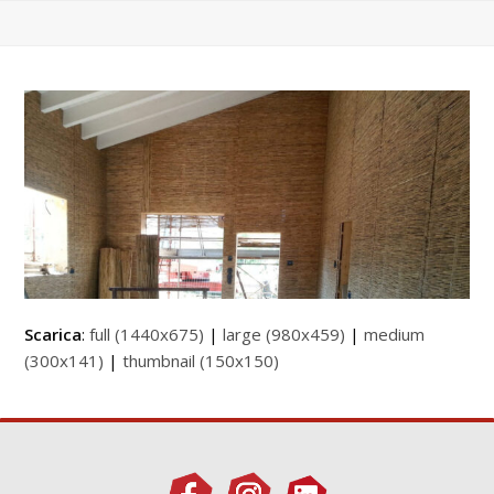
Scarica
:
full (1440x675)
|
large (980x459)
|
medium
(300x141)
|
thumbnail (150x150)