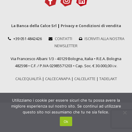
La Banca della Calce Srl
|
Privacy e Condizioni di vendita
+39 051 4842426
CONTATTI
ISCRIVITI ALLA NOSTRA
NEWSLETTER
Via Francesco Albani 1/3 - 40129 Bologna, Italia • R.E.A. Bologna
482598 • C.F. / P.IVA 02985571203 • Cap. Soc. € 30.000,00 i.v.
CALCEQUALITÀ
|
CALCECANAPA
|
CALCELATTE
|
TADELAKT
Utilizziamo i cookie per essere sicuri che tu possa avere la
migliore esperienza sul nostro sito. Se continui ad utilizzare
questo sito noi assumiamo che tu ne sia felice.
Ok