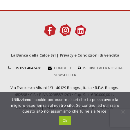
La Banca della Calce Srl
|
Privacy e Condizioni di vendita
+39 051 4842426
CONTATTI
ISCRIVITI ALLA NOSTRA
NEWSLETTER
Via Francesco Albani 1/3 - 40129 Bologna, Italia • R.E.A. Bologna
482598 • C.F. / P.IVA 02985571203 • Cap. Soc. € 30.000,00 i.v.
Utilizziamo i cookie per essere sicuri che tu possa avere la
migliore esperienza sul nostro sito. Se continui ad utilizzare
CALCEQUALITÀ
|
CALCECANAPA
|
CALCELATTE
|
TADELAKT
questo sito noi assumiamo che tu ne sia felice.
Ok