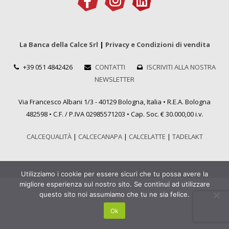
La Banca della Calce Srl
|
Privacy e Condizioni di vendita
+39 051 4842426
CONTATTI
ISCRIVITI ALLA NOSTRA
NEWSLETTER
Via Francesco Albani 1/3 - 40129 Bologna, Italia • R.E.A. Bologna
482598 • C.F. / P.IVA 02985571203 • Cap. Soc. € 30.000,00 i.v.
CALCEQUALITÀ
|
CALCECANAPA
|
CALCELATTE
|
TADELAKT
Utilizziamo i cookie per essere sicuri che tu possa avere la
migliore esperienza sul nostro sito. Se continui ad utilizzare
questo sito noi assumiamo che tu ne sia felice.
Ok