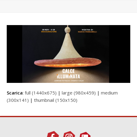
Scarica
:
full (1440x675)
|
large (980x459)
|
medium
(300x141)
|
thumbnail (150x150)