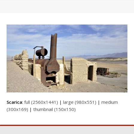
Scarica
:
full (2560x1441)
|
large (980x551)
|
medium
(300x169)
|
thumbnail (150x150)