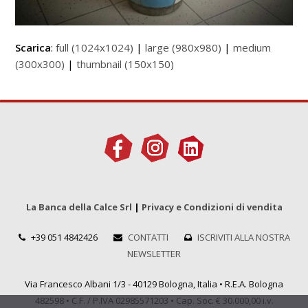
Scarica
:
full (1024x1024)
|
large (980x980)
|
medium
(300x300)
|
thumbnail (150x150)
La Banca della Calce Srl
|
Privacy e Condizioni di vendita
+39 051 4842426
CONTATTI
ISCRIVITI ALLA NOSTRA
NEWSLETTER
Via Francesco Albani 1/3 - 40129 Bologna, Italia • R.E.A. Bologna
482598 • C.F. / P.IVA 02985571203 • Cap. Soc. € 30.000,00 i.v.