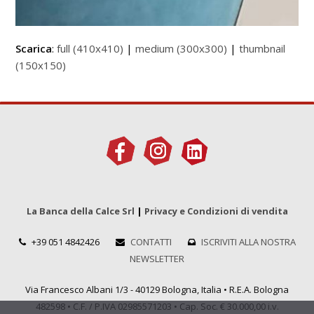
Scarica
:
full (410x410)
|
medium (300x300)
|
thumbnail
(150x150)
La Banca della Calce Srl
|
Privacy e Condizioni di vendita
+39 051 4842426
CONTATTI
ISCRIVITI ALLA NOSTRA
NEWSLETTER
Via Francesco Albani 1/3 - 40129 Bologna, Italia • R.E.A. Bologna
482598 • C.F. / P.IVA 02985571203 • Cap. Soc. € 30.000,00 i.v.