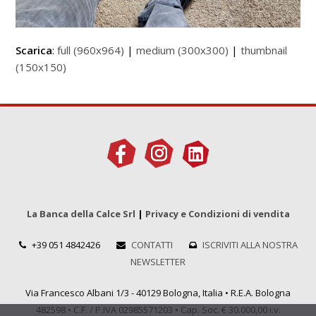
Scarica
:
full (960x964)
|
medium (300x300)
|
thumbnail
(150x150)
La Banca della Calce Srl
|
Privacy e Condizioni di vendita
+39 051 4842426
CONTATTI
ISCRIVITI ALLA NOSTRA
NEWSLETTER
Via Francesco Albani 1/3 - 40129 Bologna, Italia • R.E.A. Bologna
482598 • C.F. / P.IVA 02985571203 • Cap. Soc. € 30.000,00 i.v.