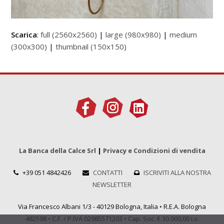
Scarica
:
full (2560x2560)
|
large (980x980)
|
medium
(300x300)
|
thumbnail (150x150)
La Banca della Calce Srl
|
Privacy e Condizioni di vendita
+39 051 4842426
CONTATTI
ISCRIVITI ALLA NOSTRA
NEWSLETTER
Via Francesco Albani 1/3 - 40129 Bologna, Italia • R.E.A. Bologna
482598 • C.F. / P.IVA 02985571203 • Cap. Soc. € 30.000,00 i.v.