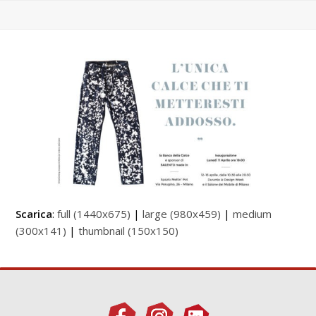
Scarica
:
full (1440x675)
|
large (980x459)
|
medium
(300x141)
|
thumbnail (150x150)