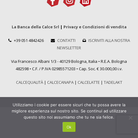
La Banca della Calce Srl
|
Privacy e Condizioni di vendita
+39 051 4842426
CONTATTI
ISCRIVITI ALLA NOSTRA
NEWSLETTER
Via Francesco Albani 1/3 - 40129 Bologna, Italia • R.E.A. Bologna
482598 • C.F. / P.IVA 02985571203 • Cap. Soc. € 30.000,00 i.v.
CALCEQUALITÀ
|
CALCECANAPA
|
CALCELATTE
|
TADELAKT
Utilizziamo i cookie per essere sicuri che tu possa avere la
migliore esperienza sul nostro sito. Se continui ad utilizzare
questo sito noi assumiamo che tu ne sia felice.
Ok