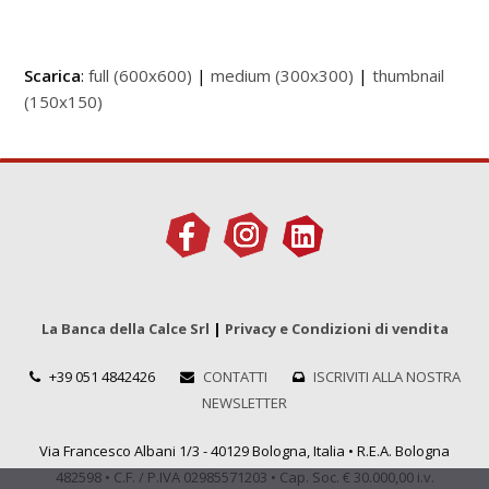
Scarica
:
full (600x600)
|
medium (300x300)
|
thumbnail
(150x150)
La Banca della Calce Srl
|
Privacy e Condizioni di vendita
+39 051 4842426
CONTATTI
ISCRIVITI ALLA NOSTRA
NEWSLETTER
Via Francesco Albani 1/3 - 40129 Bologna, Italia • R.E.A. Bologna
482598 • C.F. / P.IVA 02985571203 • Cap. Soc. € 30.000,00 i.v.