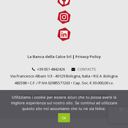
La Banca della Calce Srl
|
Privacy Policy
+39 051 4842426
CONTACTS
Via Francesco Albani 1/3 - 40129 Bologna, Italia • R.E.A. Bologna
482598 • C.F. / P.IVA 02985571203 • Cap. Soc. € 30.000,00 i.v.
Calcequalità
|
Calcecanapa
|
Calcelatte
|
Tadelakt
Utilizziamo i cookie per essere sicuri che tu possa avere la
migliore esperienza sul nostro sito. Se continui ad utilizzare
questo sito noi assumiamo che tu ne sia felice.
Ok