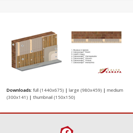
Downloads
:
full (1440x675)
|
large (980x459)
|
medium
(300x141)
|
thumbnail (150x150)