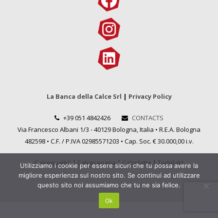
La Banca della Calce Srl
|
Privacy Policy
+39 051 4842426
CONTACTS
Via Francesco Albani 1/3 - 40129 Bologna, Italia • R.E.A. Bologna
482598 • C.F. / P.IVA 02985571203 • Cap. Soc. € 30.000,00 i.v.
Calcequalità
|
Calcecanapa
|
Calcelatte
|
Tadelakt
Utilizziamo i cookie per essere sicuri che tu possa avere la
migliore esperienza sul nostro sito. Se continui ad utilizzare
questo sito noi assumiamo che tu ne sia felice.
Ok