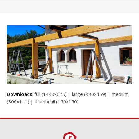
Downloads
:
full (1440x675)
|
large (980x459)
|
medium
(300x141)
|
thumbnail (150x150)